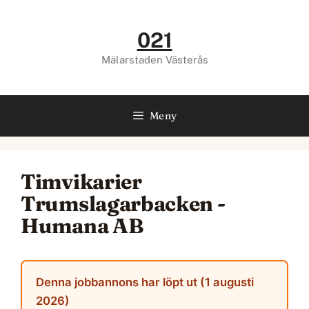
Hoppa
till
021
innehåll
Mälarstaden Västerås
Meny
Timvikarier
Trumslagarbacken -
Humana AB
Denna jobbannons har löpt ut (1 augusti
2026)