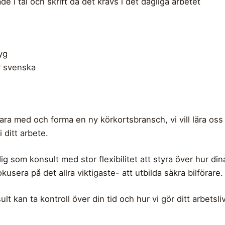
 i tal och skrift då det krävs i det dagliga arbetet
yg
r svenska
vara med och forma en ny körkortsbransch, vi vill lära oss
i ditt arbete.
g som konsult med stor flexibilitet att styra över hur din
kusera på det allra viktigaste- att utbilda säkra bilförare.
t kan ta kontroll över din tid och hur vi gör ditt arbetsl