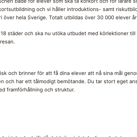
chen både för elever som ska ta körkort och för lärare som 
ortsutbildning och vi håller introduktions- samt riskutbil
 över hela Sverige. Totalt utbildas över 30 000 elever år
i 18 städer och ska nu utöka utbudet med körlektioner till 
 resan.
isk och brinner för att få dina elever att nå sina mål gen
 och har ett tålmodigt bemötande. Du tar stort eget ansv
ed framförhållning och struktur.