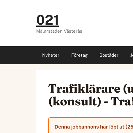
Hoppa
till
021
innehåll
Mälarstaden Västerås
Nyheter
Företag
Bostäder
J
Trafiklärare (u
(konsult) - Tr
Denna jobbannons har löpt ut (25