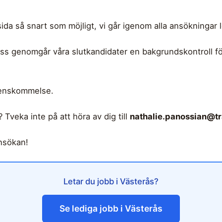
rsida så snart som möjligt, vi går igenom alla ansökningar
ess genomgår våra slutkandidater en bakgrundskontroll f
erenskommelse.
Tveka inte på att höra av dig till
nathalie.panossian@tr
nsökan!
Letar du jobb i Västerås?
Se lediga jobb i Västerås