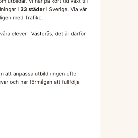
utbildar. Vi har på kort tid växt till
dningar i
33 städer
i Sverige. Via vår
ligen med Trafiko.
våra elever i Västerås, det är därför
om att anpassa utbildningen efter
ar och har förmågan att fullfölja