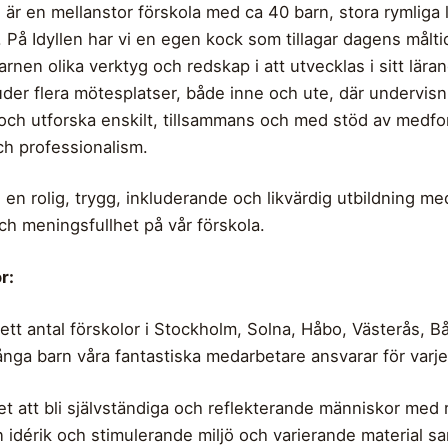
 Vi är en mellanstor förskola med ca 40 barn, stora rymliga
På Idyllen har vi en egen kock som tillagar dagens måltide
nen olika verktyg och redskap i att utvecklas i sitt läran
juder flera mötesplatser, både inne och ute, där undervis
a och utforska enskilt, tillsammans och med stöd av medf
ch professionalism.
 en rolig, trygg, inkluderande och likvärdig utbildning m
ch meningsfullhet på vår förskola.
r:
ett antal förskolor i Stockholm, Solna, Håbo, Västerås, Bå
många barn våra fantastiska medarbetare ansvarar för varje
het att bli självständiga och reflekterande människor med re
idérik och stimulerande miljö och varierande material s