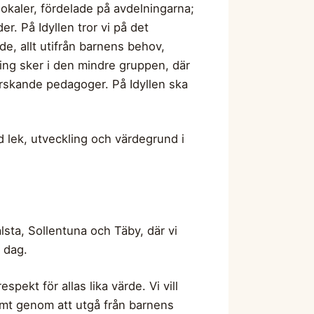
 lokaler, fördelade på avdelningarna;
r. På Idyllen tror vi på det
de, allt utifrån barnens behov,
ning sker i den mindre gruppen, där
orskande pedagoger. På Idyllen ska
ed lek, utveckling och värdegrund i
lsta, Sollentuna och Täby, där vi
 dag.
spekt för allas lika värde. Vi vill
amt genom att utgå från barnens