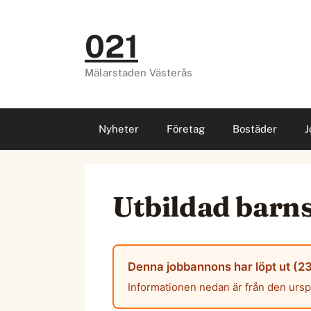
Hoppa
till
021
innehåll
Mälarstaden Västerås
Nyheter
Företag
Bostäder
J
Utbildad barns
Denna jobbannons har löpt ut (23
Informationen nedan är från den urs