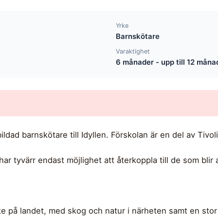
Yrke
Barnskötare
Varaktighet
6 månader - upp till 12 måna
ldad barnskötare till Idyllen. Förskolan är en del av Tivol
ar tyvärr endast möjlighet att återkoppla till de som blir 
a ute på landet, med skog och natur i närheten samt en st