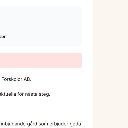
der
i Förskolor AB.
aktuella för nästa steg.
or inbjudande gård som erbjuder goda