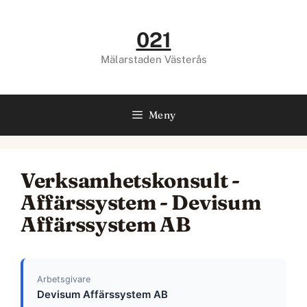
Hoppa
till
021
innehåll
Mälarstaden Västerås
Meny
Verksamhetskonsult -
Affärssystem - Devisum
Affärssystem AB
Arbetsgivare
Devisum Affärssystem AB