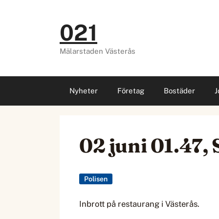
Hoppa
till
021
innehåll
Mälarstaden Västerås
Nyheter
Företag
Bostäder
J
02 juni 01.47, 
Polisen
Inbrott på restaurang i Västerås.