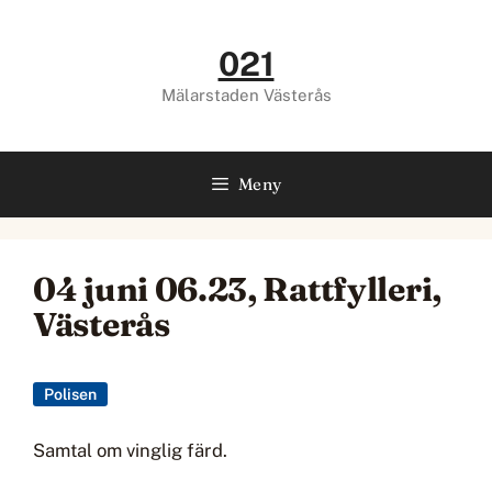
Hoppa
till
021
innehåll
Mälarstaden Västerås
Meny
04 juni 06.23, Rattfylleri,
Västerås
Polisen
Samtal om vinglig färd.