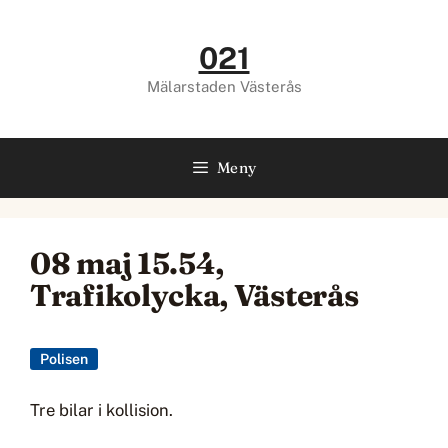
Hoppa
till
021
innehåll
Mälarstaden Västerås
Meny
08 maj 15.54,
Trafikolycka, Västerås
Polisen
Tre bilar i kollision.