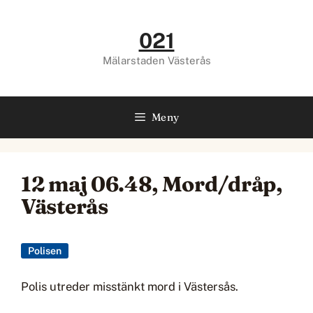
Hoppa
till
021
innehåll
Mälarstaden Västerås
Meny
12 maj 06.48, Mord/dråp,
Västerås
Polisen
Polis utreder misstänkt mord i Västersås.