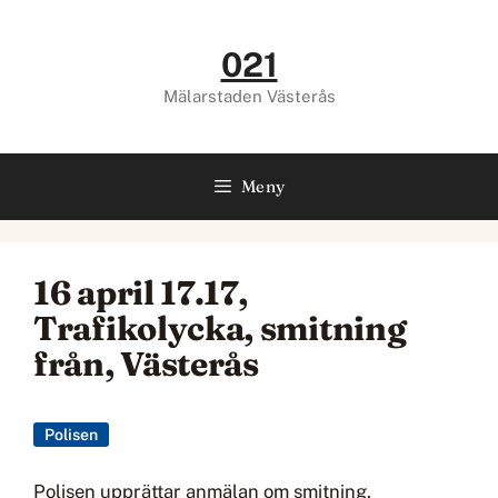
Hoppa
till
021
innehåll
Mälarstaden Västerås
Meny
16 april 17.17,
Trafikolycka, smitning
från, Västerås
Polisen
Polisen upprättar anmälan om smitning.