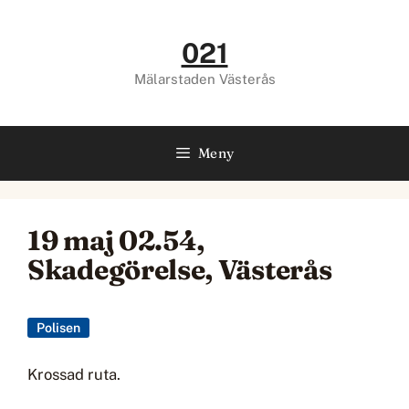
Hoppa
till
021
innehåll
Mälarstaden Västerås
Meny
19 maj 02.54,
Skadegörelse, Västerås
Polisen
Krossad ruta.