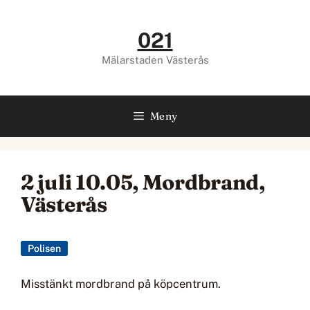
Hoppa
till
021
innehåll
Mälarstaden Västerås
Meny
2 juli 10.05, Mordbrand,
Västerås
Polisen
Misstänkt mordbrand på köpcentrum.