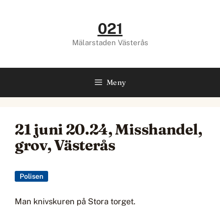
Hoppa
till
021
innehåll
Mälarstaden Västerås
Meny
21 juni 20.24, Misshandel,
grov, Västerås
Polisen
Man knivskuren på Stora torget.