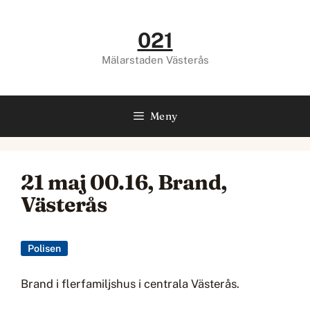
Hoppa
till
021
innehåll
Mälarstaden Västerås
Meny
21 maj 00.16, Brand,
Västerås
Polisen
Brand i flerfamiljshus i centrala Västerås.