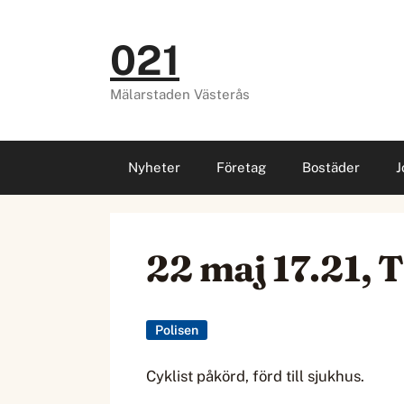
Hoppa
till
021
innehåll
Mälarstaden Västerås
Nyheter
Företag
Bostäder
J
22 maj 17.21, 
Polisen
Cyklist påkörd, förd till sjukhus.