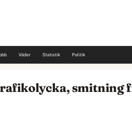
obb
Väder
Statistik
Politik
Trafikolycka, smitning 