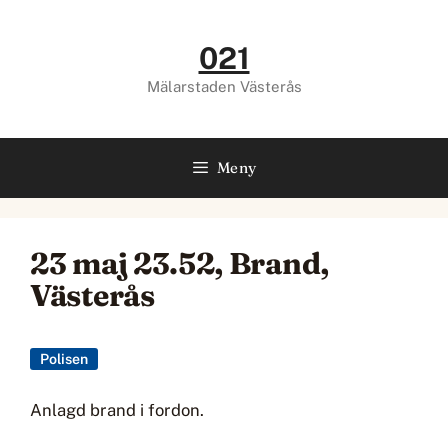
Hoppa
till
021
innehåll
Mälarstaden Västerås
Meny
23 maj 23.52, Brand,
Västerås
Polisen
Anlagd brand i fordon.