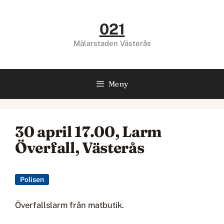
Hoppa
till
021
innehåll
Mälarstaden Västerås
Meny
30 april 17.00, Larm
Överfall, Västerås
Polisen
Överfallslarm från matbutik.