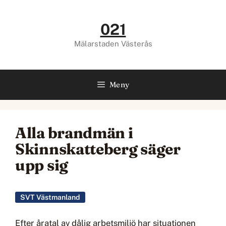
Hoppa
till
021
innehåll
Mälarstaden Västerås
Meny
Alla brandmän i
Skinnskatteberg säger
upp sig
SVT Västmanland
Efter åratal av dålig arbetsmiljö har situationen