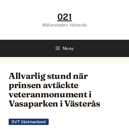
Hoppa
till
021
innehåll
Mälarstaden Västerås
Meny
Allvarlig stund när
prinsen avtäckte
veteranmonument i
Vasaparken i Västerås
SVT Västmanland