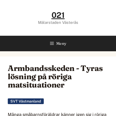
Hoppa
till
021
innehåll
Mälarstaden Västerås
Meny
Armbandsskeden - Tyras
lösning på röriga
matsituationer
SVT Västmanland
Många småbarnsföräldrar känner igen sig i röriga