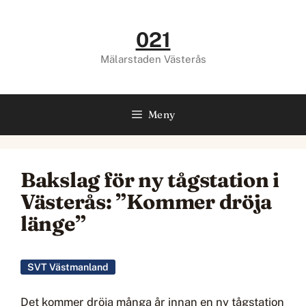
Hoppa
till
021
innehåll
Mälarstaden Västerås
Meny
Bakslag för ny tågstation i
Västerås: ”Kommer dröja
länge”
SVT Västmanland
Det kommer dröja många år innan en ny tågstation