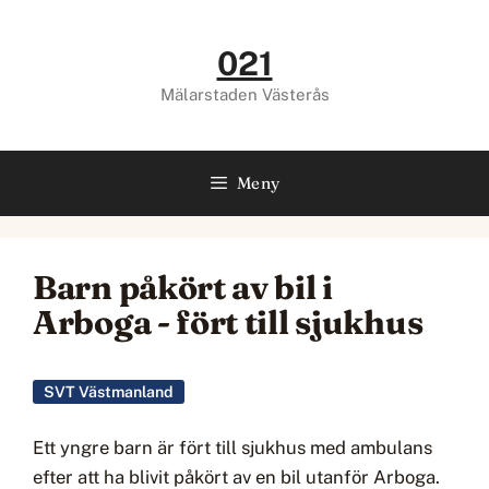
Hoppa
till
021
innehåll
Mälarstaden Västerås
Meny
Barn påkört av bil i
Arboga - fört till sjukhus
SVT Västmanland
Ett yngre barn är fört till sjukhus med ambulans
efter att ha blivit påkört av en bil utanför Arboga.