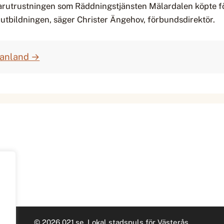
trustningen som Räddningstjänsten Mälardalen köpte för 3 m
 utbildningen, säger Christer Ängehov, förbundsdirektör.
manland →
© 2026 021.se. Lokal stadspuls för Västerås.