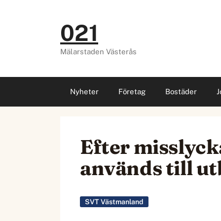
Hoppa
till
021
innehåll
Mälarstaden Västerås
Nyheter
Företag
Bostäder
J
Efter misslyc
används till u
SVT Västmanland