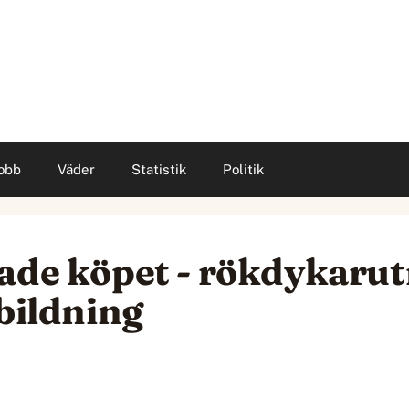
obb
Väder
Statistik
Politik
kade köpet - rökdykaru
tbildning