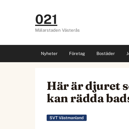
Hoppa
till
021
innehåll
Mälarstaden Västerås
Nyheter
Företag
Bostäder
J
Här är djuret s
kan rädda bad
SVT Västmanland