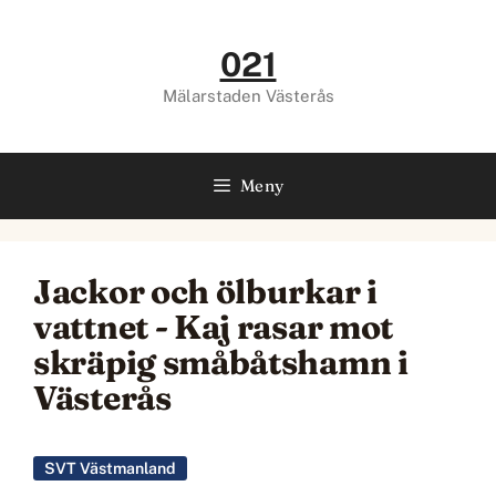
Hoppa
till
021
innehåll
Mälarstaden Västerås
Meny
Jackor och ölburkar i
vattnet - Kaj rasar mot
skräpig småbåtshamn i
Västerås
SVT Västmanland