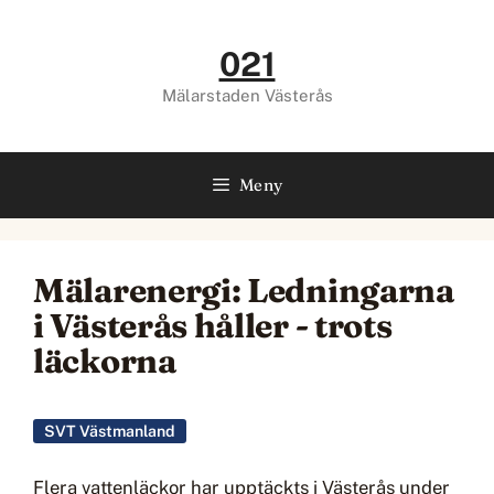
Hoppa
till
021
innehåll
Mälarstaden Västerås
Meny
Mälarenergi: Ledningarna
i Västerås håller - trots
läckorna
SVT Västmanland
Flera vattenläckor har upptäckts i Västerås under