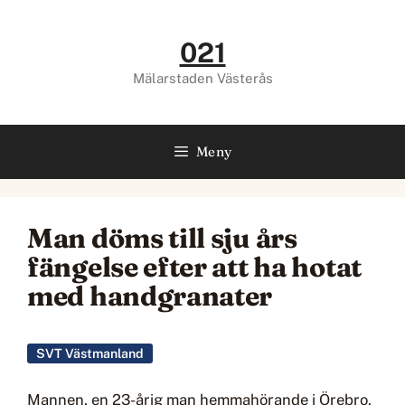
Hoppa
till
021
innehåll
Mälarstaden Västerås
Meny
Man döms till sju års
fängelse efter att ha hotat
med handgranater
SVT Västmanland
Mannen, en 23-årig man hemmahörande i Örebro,