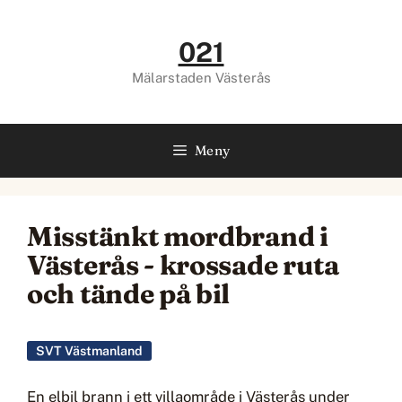
Hoppa
till
021
innehåll
Mälarstaden Västerås
Meny
Misstänkt mordbrand i
Västerås - krossade ruta
och tände på bil
SVT Västmanland
En elbil brann i ett villaområde i Västerås under