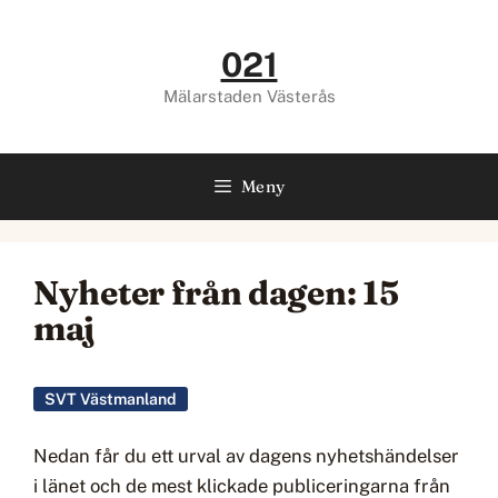
Hoppa
till
021
innehåll
Mälarstaden Västerås
Meny
Nyheter från dagen: 15
maj
SVT Västmanland
Nedan får du ett urval av dagens nyhetshändelser
i länet och de mest klickade publiceringarna från