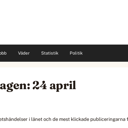
obb
Väder
Statistik
Politik
agen: 24 april
etshändelser i länet och de mest klickade publiceringarn