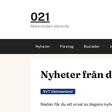
Hoppa
till
021
innehåll
Mälarstaden Västerås
Nyheter
Företag
Bostäder
J
Nyheter från d
SVT Västmanland
Nedan får du ett urval av dagens nyh