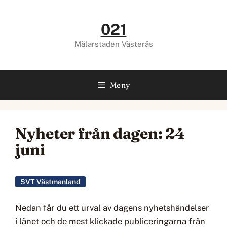
Hoppa
till
021
innehåll
Mälarstaden Västerås
Meny
Nyheter från dagen: 24
juni
SVT Västmanland
Nedan får du ett urval av dagens nyhetshändelser
i länet och de mest klickade publiceringarna från