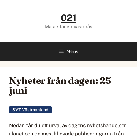
Hoppa
till
021
innehåll
Mälarstaden Västerås
Meny
Nyheter från dagen: 25
juni
SVT Västmanland
Nedan får du ett urval av dagens nyhetshändelser
i länet och de mest klickade publiceringarna från