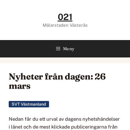
Hoppa
till
021
innehåll
Mälarstaden Västerås
Meny
Nyheter från dagen: 26
mars
SVT Västmanland
Nedan får du ett urval av dagens nyhetshändelser
i länet och de mest klickade publiceringarna från