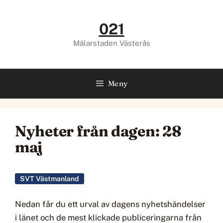
Hoppa
till
021
innehåll
Mälarstaden Västerås
Meny
Nyheter från dagen: 28
maj
SVT Västmanland
Nedan får du ett urval av dagens nyhetshändelser
i länet och de mest klickade publiceringarna från