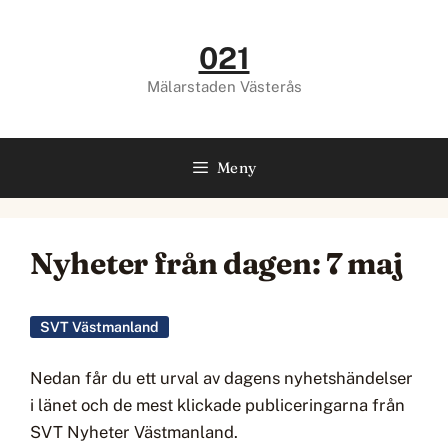
Hoppa
till
021
innehåll
Mälarstaden Västerås
Meny
Nyheter från dagen: 7 maj
SVT Västmanland
Nedan får du ett urval av dagens nyhetshändelser
i länet och de mest klickade publiceringarna från
SVT Nyheter Västmanland.