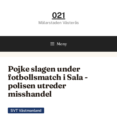
Hoppa
till
021
innehåll
Mälarstaden Västerås
Meny
Pojke slagen under
fotbollsmatch i Sala -
polisen utreder
misshandel
SVT Västmanland