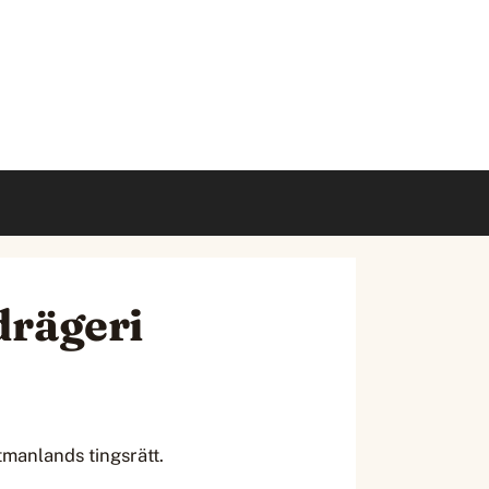
drägeri
tmanlands tingsrätt.