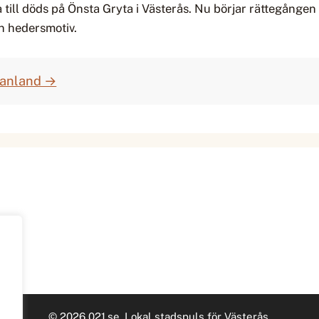
till döds på Önsta Gryta i Västerås. Nu börjar rättegånge
n hedersmotiv.
manland →
© 2026 021.se. Lokal stadspuls för Västerås.