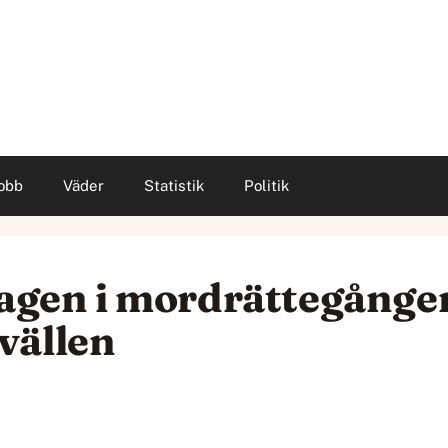
obb
Väder
Statistik
Politik
dagen i mordrättegånge
vällen