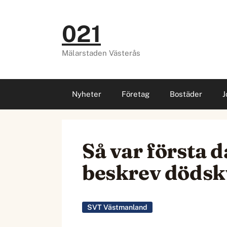
Hoppa
till
021
innehåll
Mälarstaden Västerås
Nyheter
Företag
Bostäder
J
Så var första 
beskrev dödsk
SVT Västmanland