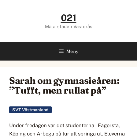
Hoppa
till
021
innehåll
Mälarstaden Västerås
Meny
Sarah om gymnasieåren:
”Tufft, men rullat på”
SVT Västmanland
Under fredagen var det studenterna i Fagersta,
Köping och Arboga på tur att springa ut. Eleverna