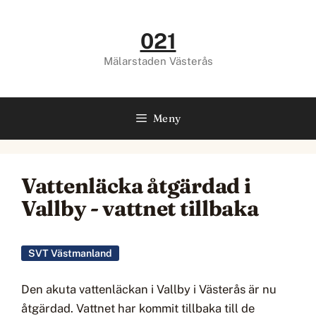
Hoppa
till
021
innehåll
Mälarstaden Västerås
Meny
Vattenläcka åtgärdad i
Vallby - vattnet tillbaka
SVT Västmanland
Den akuta vattenläckan i Vallby i Västerås är nu
åtgärdad. Vattnet har kommit tillbaka till de