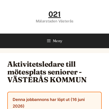
Hoppa
till
021
innehåll
Mälarstaden Västerås
Meny
Aktivitetsledare till
mötesplats seniorer -
VÄSTERÅS KOMMUN
Denna jobbannons har löpt ut (16 juni
2026)