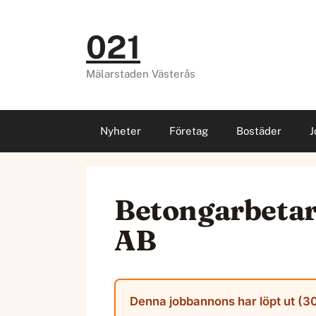
Hoppa
till
021
innehåll
Mälarstaden Västerås
Nyheter
Företag
Bostäder
J
Betongarbetare
AB
Denna jobbannons har löpt ut (30