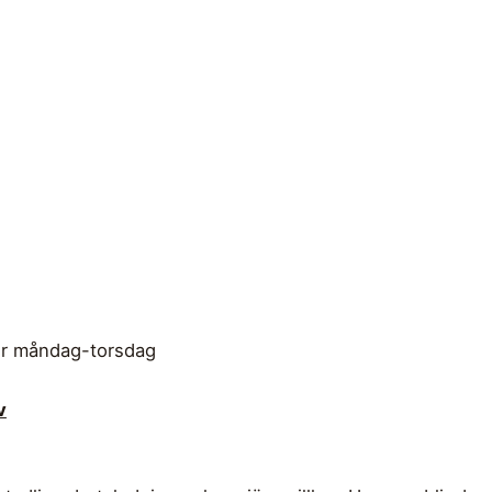
er måndag-torsdag
v