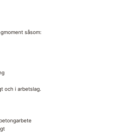
tongmoment såsom:
ng
t och i arbetslag.
betongarbete
igt