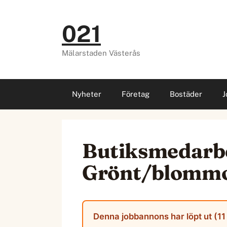
Hoppa
till
021
innehåll
Mälarstaden Västerås
Nyheter
Företag
Bostäder
J
Butiksmedarbe
Grönt/blommor,
Denna jobbannons har löpt ut (11