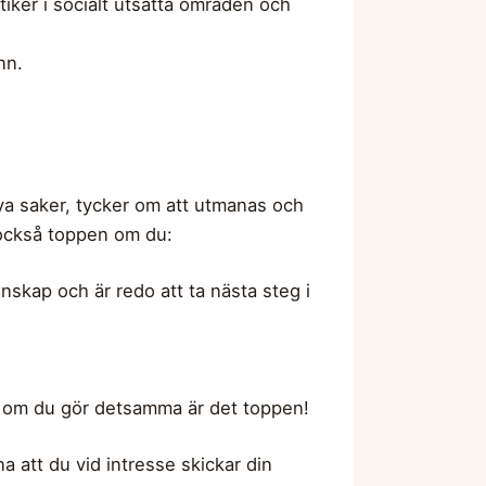
utiker i socialt utsatta områden och
nn.
 nya saker, tycker om att utmanas och
r också toppen om du:
unskap och är redo att ta nästa steg i
så om du gör detsamma är det toppen!
a att du vid intresse skickar din