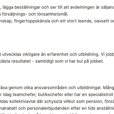
a, lägga beställningar och ser till att avdelningen är sälj
na försäljnings- och lönsamhetsmål.
skap, fingertoppskänsla och ett stort leende, oavsett o
att utvecklas viktigare än erfarenhet och utbildning. Vi job
 bästa resultatet - samtidigt som vi har kul på jobbet.
t växa genom olika ansvarsområden och utbildningar. Mån
 idag teamchefer, butikschefer eller har en specialistrol
älldas kollektivavtal där schyssta villkor som pension, för
nalrabatt och personalerbjudanden efter en tids anställni