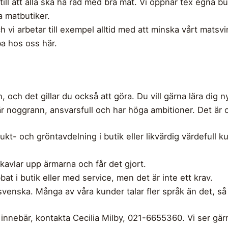
 till att alla ska ha råd med bra mat. Vi öppnar tex egna b
a matbutiker.
ch vi arbetar till exempel alltid med att minska vårt matsvi
ba hos oss här.
, och det gillar du också att göra. Du vill gärna lära dig
u är noggrann, ansvarsfull och har höga ambitioner. Det ä
ukt- och gröntavdelning i butik eller likvärdig värdefull k
kavlar upp ärmarna och får det gjort.
at i butik eller med service, men det är inte ett krav.
r svenska. Många av våra kunder talar fler språk än det, 
innebär, kontakta Cecilia Milby, 021-6655360. Vi ser gärn