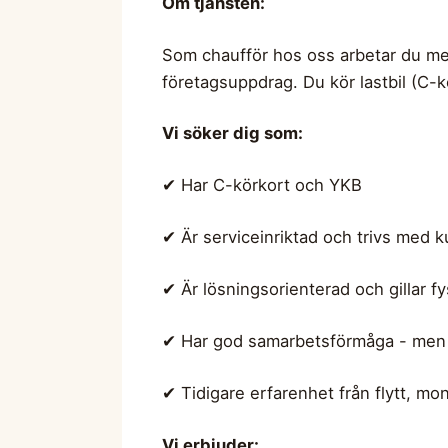
Om tjänsten:
Som chaufför hos oss arbetar du 
företagsuppdrag. Du kör lastbil (C-k
Vi söker dig som:
✔ Har C-körkort och YKB
✔ Är serviceinriktad och trivs med 
✔ Är lösningsorienterad och gillar fy
✔ Har god samarbetsförmåga - men 
✔ Tidigare erfarenhet från flytt, mo
Vi erbjuder: