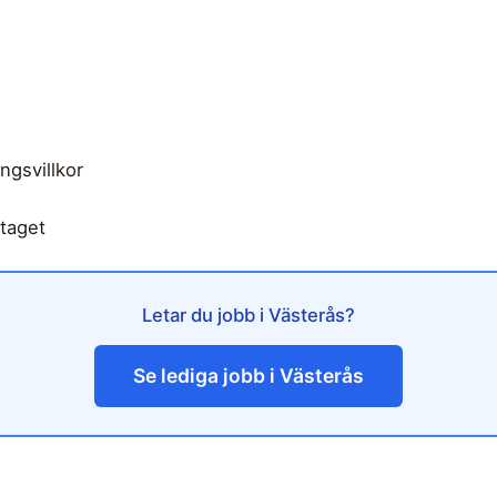
ngsvillkor
etaget
Letar du jobb i Västerås?
Se lediga jobb i Västerås