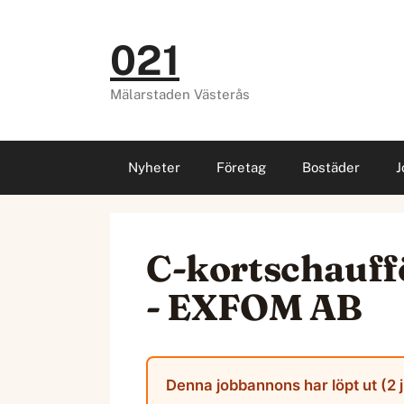
Hoppa
till
021
innehåll
Mälarstaden Västerås
Nyheter
Företag
Bostäder
J
C-kortschauffö
- EXFOM AB
Denna jobbannons har löpt ut (2 j