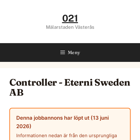
Hoppa
till
021
innehåll
Mälarstaden Västerås
Meny
Controller - Eterni Sweden
AB
Denna jobbannons har löpt ut (13 juni
2026)
Informationen nedan är från den ursprungliga