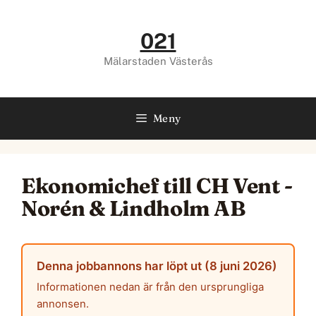
Hoppa
till
021
innehåll
Mälarstaden Västerås
Meny
Ekonomichef till CH Vent -
Norén & Lindholm AB
Denna jobbannons har löpt ut (8 juni 2026)
Informationen nedan är från den ursprungliga
annonsen.