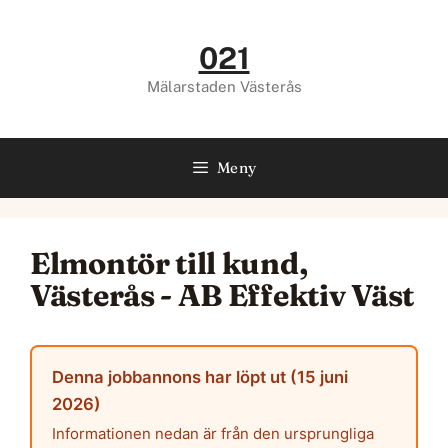
Hoppa
till
021
innehåll
Mälarstaden Västerås
Meny
Elmontör till kund,
Västerås - AB Effektiv Väst
Denna jobbannons har löpt ut (15 juni
2026)
Informationen nedan är från den ursprungliga