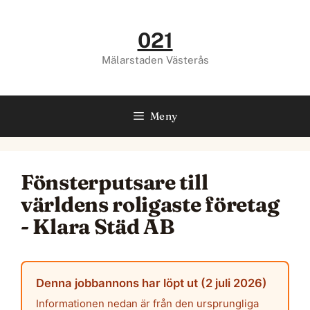
Hoppa
till
021
innehåll
Mälarstaden Västerås
Meny
Fönsterputsare till
världens roligaste företag
- Klara Städ AB
Denna jobbannons har löpt ut (2 juli 2026)
Informationen nedan är från den ursprungliga