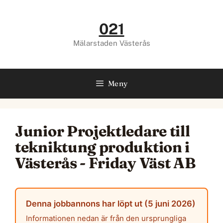
Hoppa
till
021
innehåll
Mälarstaden Västerås
Meny
Junior Projektledare till
tekniktung produktion i
Västerås - Friday Väst AB
Denna jobbannons har löpt ut (5 juni 2026)
Informationen nedan är från den ursprungliga