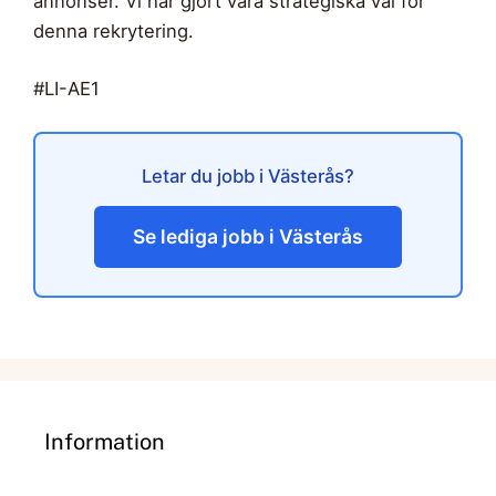
annonser. Vi har gjort våra strategiska val för
denna rekrytering.
#LI-AE1
Letar du jobb i Västerås?
Se lediga jobb i Västerås
Information