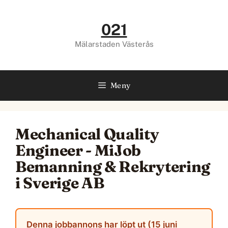
Hoppa
till
021
innehåll
Mälarstaden Västerås
Meny
Mechanical Quality
Engineer - MiJob
Bemanning & Rekrytering
i Sverige AB
Denna jobbannons har löpt ut (15 juni